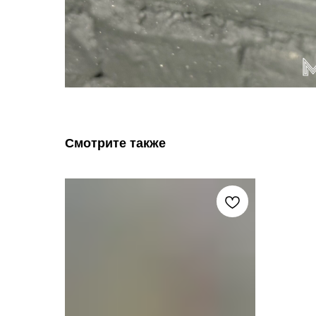
Смотрите также