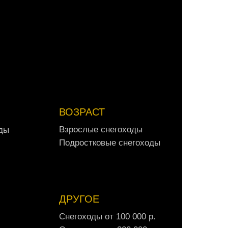
А
в
т
о
м
о
б
и
л
и
о
т
3
0
0
0
0
0
р
.
ВОЗРАСТ
В
з
р
о
с
л
ы
е
с
н
е
г
о
х
о
д
ы
д
ы
В
з
р
о
с
л
ы
е
с
н
е
г
о
х
о
д
ы
д
ы
П
о
д
р
о
с
т
к
о
в
ы
е
с
н
е
г
о
х
о
д
ы
П
о
д
р
о
с
т
к
о
в
ы
е
с
н
е
г
о
х
о
д
ы
ДРУГОЕ
С
н
е
г
о
х
о
д
ы
о
т
1
0
0
0
0
0
р
.
С
н
е
г
о
х
о
д
ы
о
т
1
0
0
0
0
0
р
.