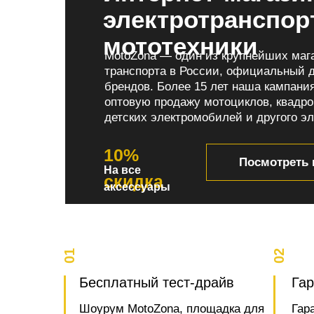
электротранспор
мототехники
MotoZona — один из крупнейших мага
транспорта в России, официальный 
брендов. Более 15 лет наша кампани
оптовую продажу мотоциклов, квадро
детских электромобилей и другого эл
10%
Посмотреть 
На все
скидка
аксессуары
01
02
Бесплатный тест-драйв
Гар
Шоурум MotoZona, площадка для
Гар