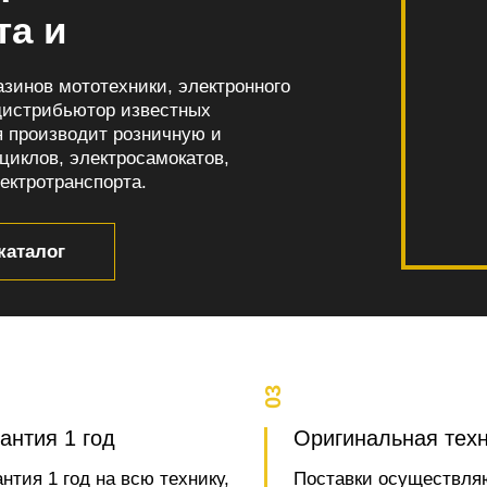
та и
зинов мототехники, электронного
дистрибьютор известных
я производит розничную и
циклов, электросамокатов,
ектротранспорта.
каталог
03
антия 1 год
Оригинальная тех
антия 1 год на всю технику,
Поставки осуществля