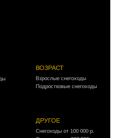
А
в
т
о
м
о
б
и
л
и
о
т
3
0
0
0
0
0
р
.
ВОЗРАСТ
В
з
р
о
с
л
ы
е
с
н
е
г
о
х
о
д
ы
д
ы
В
з
р
о
с
л
ы
е
с
н
е
г
о
х
о
д
ы
д
ы
П
о
д
р
о
с
т
к
о
в
ы
е
с
н
е
г
о
х
о
д
ы
П
о
д
р
о
с
т
к
о
в
ы
е
с
н
е
г
о
х
о
д
ы
ДРУГОЕ
С
н
е
г
о
х
о
д
ы
о
т
1
0
0
0
0
0
р
.
С
н
е
г
о
х
о
д
ы
о
т
1
0
0
0
0
0
р
.