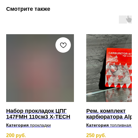
Смотрите также
Набор прокладок ЦПГ
Рем. комплект
147FMH 110см3 X-TECH
карбюратора Alph
152FMH 110см3
Категория
прокладки
Категория
топливная си
Карбюратор
110-125см
200
руб.
250
руб.