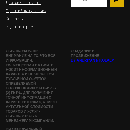
Доставка и оплата
Гарантийные условия
Контакты
Задать вопрос
ОБРАЩАЕМ ВАШЕ
СОЗДАНИЕ И
ВНИМАНИЕ НА ТО, ЧТО ВСЯ
ПРОДВИЖЕНИЕ:
ИНФОРМАЦИЯ,
BY ANDRIYAN NIKOLAEV
РАЗМЕЩЕННАЯ НА САЙТЕ,
НОСИТ ИНФОРМАЦИОННЫЙ
ХАРАКТЕР И НЕ ЯВЛЯЕТСЯ
ПУБЛИЧНОЙ ОФЕРТОЙ,
ОПРЕДЕЛЯЕМОЙ
ПОЛОЖЕНИЯМИ СТАТЬИ 437
(2) ГК РФ. ДЛЯ ПОЛУЧЕНИЯ
ТОЧНОЙ ИНФОРМАЦИИ О
ХАРАКТЕРИСТИКАХ, А ТАКЖЕ
АКТУАЛЬНОЙ СТОИМОСТИ
ТОВАРОВ И УСЛУГ -
ОБРАЩАЙТЕСЬ К
МЕНЕДЖЕРАМ КОМПАНИИ.
ИНДИВИДУАЛЬНЫЙ