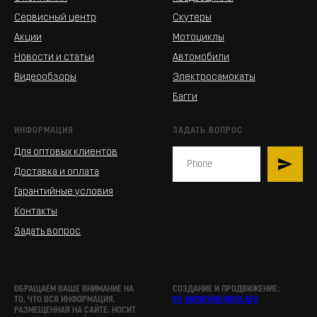
Сервисный центр
Скутеры
Акции
Мотоциклы
Новости и статьи
Автомобили
Видеообзоры
Электросамокаты
Багги
ИНФОРМАЦИЯ
ЗАДАТЬ ВОПРОС
Для оптовых клиентов
Доставка и оплата
Гарантийные условия
Контакты
Задать вопрос
ОБРАЩАЕМ ВАШЕ ВНИМАНИЕ НА
СОЗДАНИЕ И ПРОДВИЖЕНИЕ:
ТО, ЧТО ВСЯ ИНФОРМАЦИЯ,
BY ANDRIYAN NIKOLAEV
РАЗМЕЩЕННАЯ НА САЙТЕ, НОСИТ