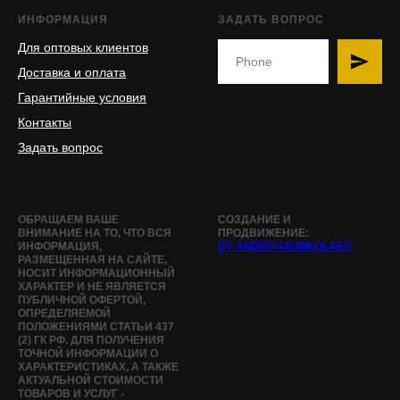
ИНФОРМАЦИЯ
ЗАДАТЬ ВОПРОС
Для оптовых клиентов
Доставка и оплата
Гарантийные условия
Контакты
Задать вопрос
ОБРАЩАЕМ ВАШЕ
СОЗДАНИЕ И
ВНИМАНИЕ НА ТО, ЧТО ВСЯ
ПРОДВИЖЕНИЕ:
ИНФОРМАЦИЯ,
BY ANDRIYAN NIKOLAEV
РАЗМЕЩЕННАЯ НА САЙТЕ,
НОСИТ ИНФОРМАЦИОННЫЙ
ХАРАКТЕР И НЕ ЯВЛЯЕТСЯ
ПУБЛИЧНОЙ ОФЕРТОЙ,
ОПРЕДЕЛЯЕМОЙ
ПОЛОЖЕНИЯМИ СТАТЬИ 437
(2) ГК РФ. ДЛЯ ПОЛУЧЕНИЯ
ТОЧНОЙ ИНФОРМАЦИИ О
ХАРАКТЕРИСТИКАХ, А ТАКЖЕ
АКТУАЛЬНОЙ СТОИМОСТИ
ТОВАРОВ И УСЛУГ -