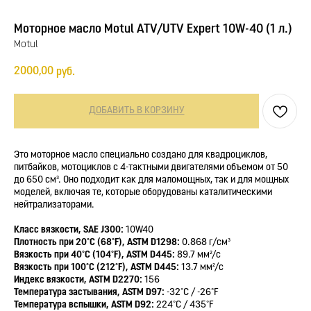
Моторное масло Motul ATV/UTV Expert 10W-40 (1 л.)
Motul
2000,00
руб.
ДОБАВИТЬ В КОРЗИНУ
Это моторное масло специально создано для квадроциклов,
питбайков, мотоциклов с 4-тактными двигателями объемом от 50
до 650 см³. Оно подходит как для маломощных, так и для мощных
моделей, включая те, которые оборудованы каталитическими
нейтрализаторами.
Класс вязкости, SAE J300:
10W40
Плотность при 20°C (68°F), ASTM D1298:
0.868 г/см³
Вязкость при 40°C (104°F), ASTM D445:
89.7 мм²/с
Вязкость при 100°C (212°F), ASTM D445:
13.7 мм²/с
Индекс вязкости, ASTM D2270:
156
Температура застывания, ASTM D97:
-32°C / -26°F
Температура вспышки, ASTM D92:
224°C / 435°F