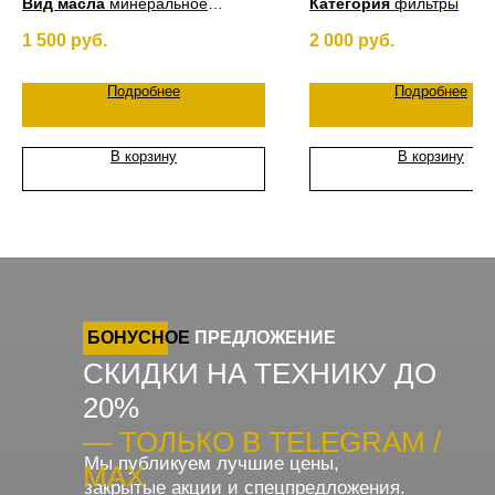
Вид масла
минеральное
Категория
фильтры
Вязкость:
80W90
1 500
руб.
2 000
руб.
Объем:
1 л.
Подробнее
Подробнее
В корзину
В корзину
БОНУСНОЕ
ПРЕДЛОЖЕНИЕ
СКИДКИ НА ТЕХНИКУ ДО
20%
— ТОЛЬКО В TELEGRAM /
Мы публикуем лучшие цены,
MAX
закрытые акции и спецпредложения.