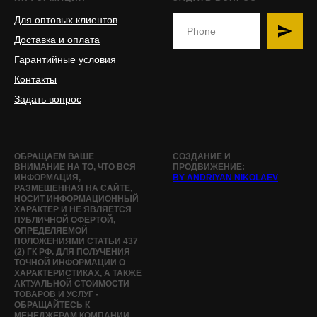
Для оптовых клиентов
Доставка и оплата
Гарантийные условия
Контакты
Задать вопрос
ОБРАЩАЕМ ВАШЕ
СОЗДАНИЕ И
ВНИМАНИЕ НА ТО, ЧТО ВСЯ
ПРОДВИЖЕНИЕ:
ИНФОРМАЦИЯ,
BY ANDRIYAN NIKOLAEV
РАЗМЕЩЕННАЯ НА САЙТЕ,
НОСИТ ИНФОРМАЦИОННЫЙ
ХАРАКТЕР И НЕ ЯВЛЯЕТСЯ
ПУБЛИЧНОЙ ОФЕРТОЙ,
ОПРЕДЕЛЯЕМОЙ
ПОЛОЖЕНИЯМИ СТАТЬИ 437
(2) ГК РФ. ДЛЯ ПОЛУЧЕНИЯ
ТОЧНОЙ ИНФОРМАЦИИ О
ХАРАКТЕРИСТИКАХ, А ТАКЖЕ
АКТУАЛЬНОЙ СТОИМОСТИ
ТОВАРОВ И УСЛУГ -
ОБРАЩАЙТЕСЬ К
МЕНЕДЖЕРАМ КОМПАНИИ.