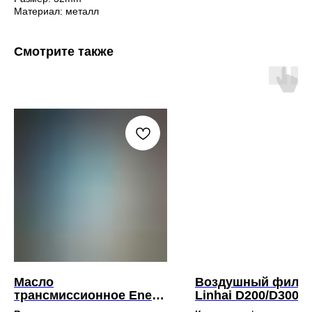
Материал: металл
Смотрите также
Масло
Воздушный фильт
трансмиссионное Eneos
Linhai D200/D300/
80w90 (1 л.)