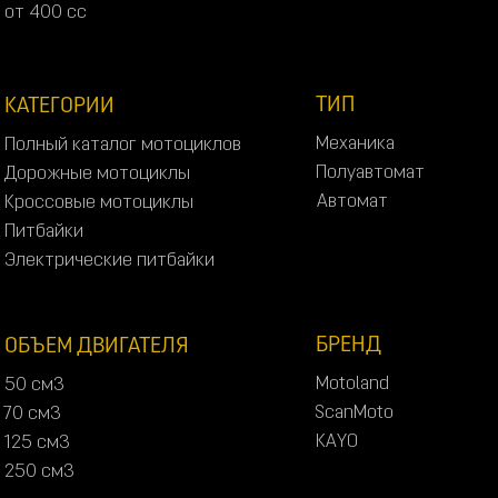
3
0
0
с
с
о
т
4
0
0
с
с
о
т
4
0
0
с
с
ТИП
КАТЕГОРИИ
М
е
х
а
н
и
к
а
П
о
л
н
ы
й
к
а
т
а
л
о
г
м
о
т
о
ц
и
к
л
о
в
М
е
х
а
н
и
к
а
П
о
л
н
ы
й
к
а
т
а
л
о
г
м
о
т
о
ц
и
к
л
о
в
П
о
л
у
а
в
т
о
м
а
т
Д
о
р
о
ж
н
ы
е
м
о
т
о
ц
и
к
л
ы
П
о
л
у
а
в
т
о
м
а
т
Д
о
р
о
ж
н
ы
е
м
о
т
о
ц
и
к
л
ы
А
в
т
о
м
а
т
К
р
о
с
с
о
в
ы
е
м
о
т
о
ц
и
к
л
ы
А
в
т
о
м
а
т
К
р
о
с
с
о
в
ы
е
м
о
т
о
ц
и
к
л
ы
П
и
т
б
а
й
к
и
П
и
т
б
а
й
к
и
Э
л
е
к
т
р
и
ч
е
с
к
и
е
п
и
т
б
а
й
к
и
Э
л
е
к
т
р
и
ч
е
с
к
и
е
п
и
т
б
а
й
к
и
БРЕНД
ОБЪЕМ ДВИГАТЕЛЯ
M
o
t
o
l
a
n
d
5
0
с
м
3
M
o
t
o
l
a
n
d
5
0
с
м
3
S
c
a
n
M
o
t
o
7
0
с
м
3
S
c
a
n
M
o
t
o
7
0
с
м
3
K
A
Y
O
1
2
5
с
м
3
K
A
Y
O
1
2
5
с
м
3
2
5
0
с
м
3
2
5
0
с
м
3