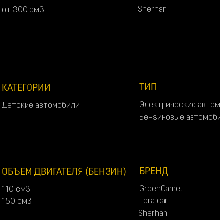
S
c
a
n
m
o
t
o
2
0
0
с
м
3
S
h
e
r
h
a
n
о
т
3
0
0
с
м
3
S
h
e
r
h
a
n
о
т
3
0
0
с
м
3
ТИП
КАТЕГОРИИ
Э
л
е
к
т
р
и
ч
е
с
к
и
е
а
в
т
о
м
Д
е
т
с
к
и
е
а
в
т
о
м
о
б
и
л
и
Э
л
е
к
т
р
и
ч
е
с
к
и
е
а
в
т
о
м
Д
е
т
с
к
и
е
а
в
т
о
м
о
б
и
л
и
Б
е
н
з
и
н
о
в
ы
е
а
в
т
о
м
о
б
Б
е
н
з
и
н
о
в
ы
е
а
в
т
о
м
о
б
БРЕНД
ОБЪЕМ ДВИГАТЕЛЯ (БЕНЗИН)
G
r
e
e
n
C
a
m
e
l
1
1
0
с
м
3
G
r
e
e
n
C
a
m
e
l
1
1
0
с
м
3
L
o
r
a
c
a
r
1
5
0
с
м
3
L
o
r
a
c
a
r
1
5
0
с
м
3
S
h
e
r
h
a
n