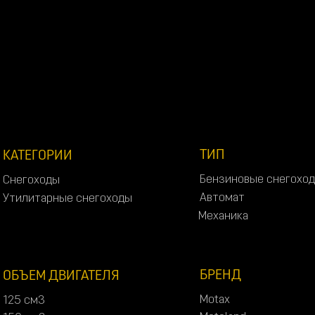
S
h
e
r
h
a
n
ТИП
КАТЕГОРИИ
Б
е
н
з
и
н
о
в
ы
е
с
н
е
г
о
х
о
д
С
н
е
г
о
х
о
д
ы
Б
е
н
з
и
н
о
в
ы
е
с
н
е
г
о
х
о
д
С
н
е
г
о
х
о
д
ы
А
в
т
о
м
а
т
У
т
и
л
и
т
а
р
н
ы
е
с
н
е
г
о
х
о
д
ы
А
в
т
о
м
а
т
У
т
и
л
и
т
а
р
н
ы
е
с
н
е
г
о
х
о
д
ы
М
е
х
а
н
и
к
а
М
е
х
а
н
и
к
а
БРЕНД
ОБЪЕМ ДВИГАТЕЛЯ
M
o
t
a
x
1
2
5
с
м
3
M
o
t
a
x
1
2
5
с
м
3