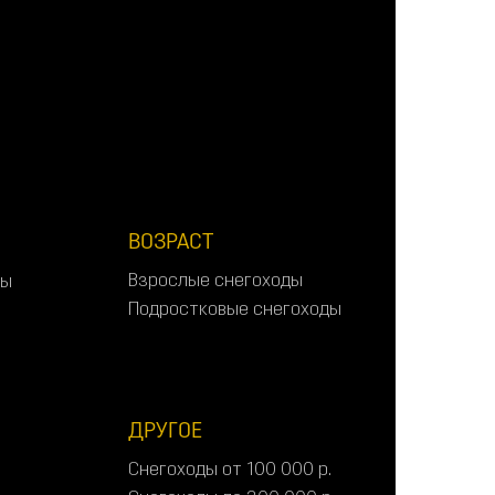
А
в
т
о
м
о
б
и
л
и
о
т
3
0
0
0
0
0
р
.
ВОЗРАСТ
В
з
р
о
с
л
ы
е
с
н
е
г
о
х
о
д
ы
ы
В
з
р
о
с
л
ы
е
с
н
е
г
о
х
о
д
ы
ы
П
о
д
р
о
с
т
к
о
в
ы
е
с
н
е
г
о
х
о
д
ы
П
о
д
р
о
с
т
к
о
в
ы
е
с
н
е
г
о
х
о
д
ы
ДРУГОЕ
С
н
е
г
о
х
о
д
ы
о
т
1
0
0
0
0
0
р
.
С
н
е
г
о
х
о
д
ы
о
т
1
0
0
0
0
0
р
.