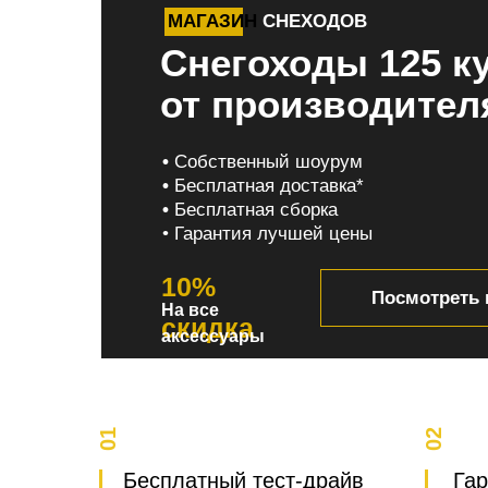
МАГАЗИН
СНЕХОДОВ
Снегоходы 125 к
от производител
•
Собственный шоурум
•
Бесплатная доставка*
•
Бесплатная сборка
• Гарантия лучшей цены
10%
Посмотреть 
На все
скидка
аксессуары
01
02
Бесплатный тест-драйв
Гар