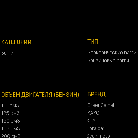
ТИП
КАТЕГОРИИ
Э
л
е
к
т
р
и
ч
е
с
к
и
е
б
а
г
г
и
Б
а
г
г
и
Э
л
е
к
т
р
и
ч
е
с
к
и
е
б
а
г
г
и
Б
а
г
г
и
Б
е
н
з
и
н
о
в
ы
е
б
а
г
г
и
Б
е
н
з
и
н
о
в
ы
е
б
а
г
г
и
БРЕНД
ОБЪЕМ ДВИГАТЕЛЯ (БЕНЗИН)
G
r
e
e
n
C
a
m
e
l
1
1
0
с
м
3
G
r
e
e
n
C
a
m
e
l
1
1
0
с
м
3
K
A
Y
O
1
2
5
с
м
3
K
A
Y
O
1
2
5
с
м
3
K
T
A
1
5
0
с
м
3
K
T
A
1
5
0
с
м
3
L
o
r
a
c
a
r
1
6
3
с
м
3
L
o
r
a
c
a
r
1
6
3
с
м
3
S
c
a
n
m
o
t
o
2
0
0
с
м
3