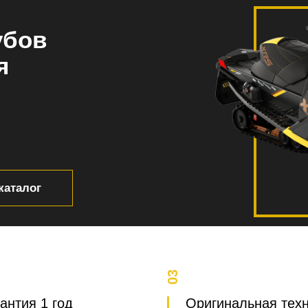
убов
я
каталог
03
антия 1 год
Оригинальная тех