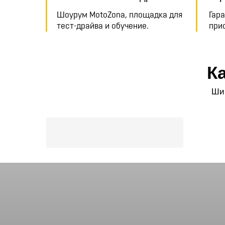
Шоурум MotoZona, площадка для
Гара
тест-драйва и обучение.
при
К
Шир