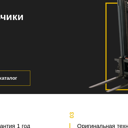
зчики
каталог
03
антия 1 год
Оригинальная тех