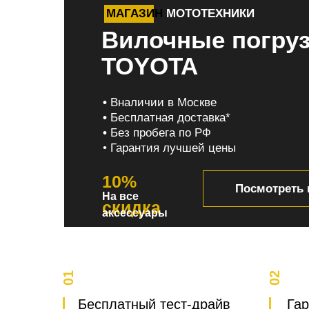
МАГАЗИН
МОТОТЕХНИКИ
Вилочные погру
TOYOTA
•
Вналичии в Москве
•
Бесплатная доставка*
•
Без пробега по РФ
• Гарантия лучшей цены
10%
Посмотреть 
На все
скидка
аксессуары
01
02
Бесплатный тест-драйв
Гар