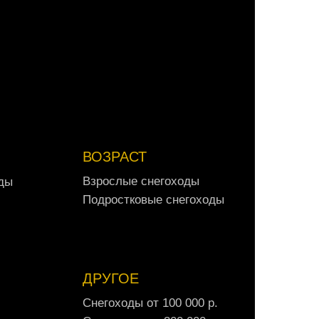
А
в
т
о
м
о
б
и
л
и
о
т
3
0
0
0
0
0
р
.
ВОЗРАСТ
В
з
р
о
с
л
ы
е
с
н
е
г
о
х
о
д
ы
д
ы
В
з
р
о
с
л
ы
е
с
н
е
г
о
х
о
д
ы
д
ы
П
о
д
р
о
с
т
к
о
в
ы
е
с
н
е
г
о
х
о
д
ы
П
о
д
р
о
с
т
к
о
в
ы
е
с
н
е
г
о
х
о
д
ы
ДРУГОЕ
С
н
е
г
о
х
о
д
ы
о
т
1
0
0
0
0
0
р
.
С
н
е
г
о
х
о
д
ы
о
т
1
0
0
0
0
0
р
.