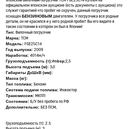
Японский вилочный погрузчик TCM FGE25С14 куплен на
официальном японском аукционе (есть документы с аукциона) это
служит гарантией что пробег не скручен, данный погрузчик
БЕНЗИНОВЫМ
оснащен
двигателем. У погрузчика все родные
детали, он не красился и у него родной пробег! Вы его видите в
таком состоянии в котором он был в Японии!
Тип:
Вилочный погрузчик
Марка:
TCM
Модель:
FGE25С14
Год выпуска:
2009
Наработка:
4014м/ч
Грузоподъемность (т):#nbsp
;2,5
Высота подъема (м):
3,0
Габариты ДхШхВ (мм):
Масса (кг):
Тип топлива:
Бензин
Система подачи топлива:
Инжектор
Трансмиссия:
МКПП
Состояние:
Б/У без пробега по РФ
Дополнительно:
БЕЗ ПСМ,
Грузоподъемность (т): 2.5
Высота подъема (м): 3