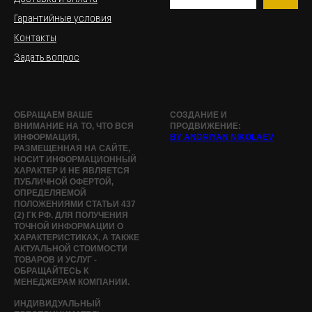
Гарантийные условия
Контакты
Задать вопрос
ОБРАЩАЕМ ВАШЕ
СОЗДАНИЕ И
ВНИМАНИЕ НА ТО, ЧТО ВСЯ
ПРОДВИЖЕНИЕ:
ИНФОРМАЦИЯ,
BY ANDRIYAN NIKOLAEV
РАЗМЕЩЕННАЯ НА САЙТЕ,
НОСИТ ИНФОРМАЦИОННЫЙ
ХАРАКТЕР И НЕ ЯВЛЯЕТСЯ
ПУБЛИЧНОЙ ОФЕРТОЙ,
ОПРЕДЕЛЯЕМОЙ
ПОЛОЖЕНИЯМИ СТАТЬИ 437
(2) ГК РФ. ДЛЯ ПОЛУЧЕНИЯ
ТОЧНОЙ ИНФОРМАЦИИ О
ХАРАКТЕРИСТИКАХ, А ТАКЖЕ
АКТУАЛЬНОЙ СТОИМОСТИ
ТОВАРОВ И УСЛУГ -
ОБРАЩАЙТЕСЬ К
МЕНЕДЖЕРАМ КОМПАНИИ.
ИНДИВИДУАЛЬНЫЙ