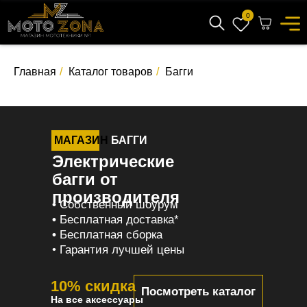
0
Главная
/
Каталог товаров
/
Багги
МАГАЗИН
БАГГИ
Электрические
багги от
производителя
•
Собственный шоурум
•
Бесплатная доставка*
•
Бесплатная сборка
• Гарантия лучшей цены
10% скидка
Посмотреть каталог
На все аксессуары