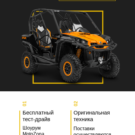
01
02
Бесплатный
Оригинальная
тест-драйв
техника
Шоурум
Поставки
MotoZona,
осуществляются