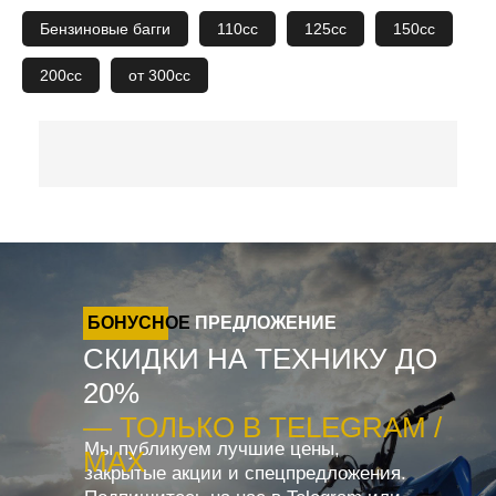
Бензиновые багги
110сс
125сс
150сс
200сс
от 300сс
БОНУСНОЕ
ПРЕДЛОЖЕНИЕ
СКИДКИ НА ТЕХНИКУ ДО
20%
— ТОЛЬКО В TELEGRAM /
Мы публикуем лучшие цены,
MAX
закрытые акции и спецпредложения.