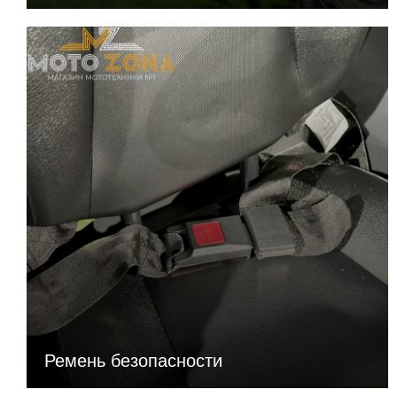
Передние и задние
нет
поворотники
Передний отбойник
есть
Звуковой сигнал (клаксон)
нет
Задний багажник
есть
Зарядное устройство для
есть
АКБ
Ремень безопасности
Спидометр
нет