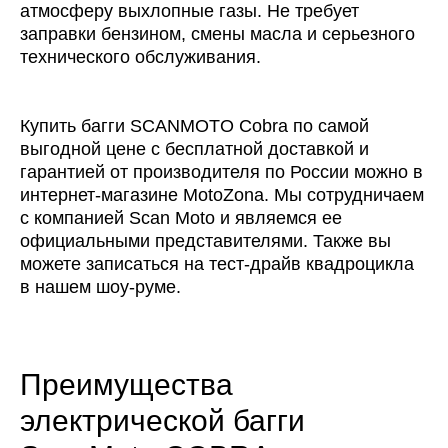
атмосферу выхлопные газы. Не требует
заправки бензином, смены масла и серьезного
технического обслуживания.
Сухая масса (кг)
89
Купить багги SCANMOTO Cobra по самой
Длина упаковки (мм)
выгодной цене с бесплатной доставкой и
гарантией от производителя по России можно в
Ширина упаковки(мм)
интернет-магазине MotoZona. Мы сотрудничаем
с компанией Scan Moto и являемся ее
официальными представителями. Также вы
Высота упаковки (мм)
можете записаться на тест-драйв квадроцикла
в нашем шоу-руме.
Масса в упаковке (кг)
Преимущества
ПОДВЕСКА
электрической багги
Задние амортизаторы
не регулируемые