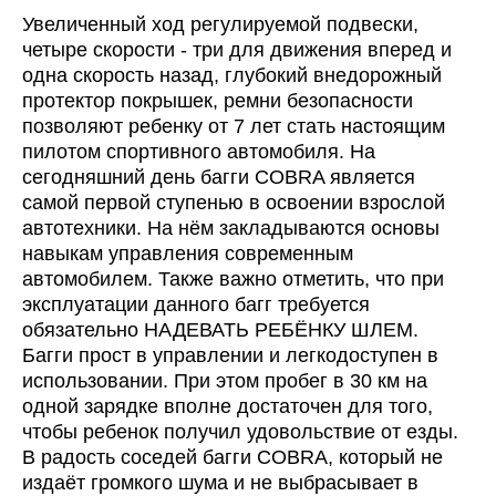
Увеличенный ход регулируемой подвески,
Колесные диски
стальные
четыре скорости - три для движения вперед и
одна скорость назад, глубокий внедорожный
протектор покрышек, ремни безопасности
Тип передачи
дифференциал
позволяют ребенку от 7 лет стать настоящим
пилотом спортивного автомобиля. На
сегодняшний день багги COBRA является
Трансмиссия
автоматическая с
самой первой ступенью в освоении взрослой
реверсом
автотехники. На нём закладываются основы
навыкам управления современным
автомобилем. Также важно отметить, что при
ГАБАРИТНЫЕ РАЗМЕРЫ
эксплуатации данного багг требуется
обязательно НАДЕВАТЬ РЕБЁНКУ ШЛЕМ.
Длина (мм)
1450
Багги прост в управлении и легкодоступен в
использовании. При этом пробег в 30 км на
одной зарядке вполне достаточен для того,
Ширина (мм)
870
чтобы ребенок получил удовольствие от езды.
В радость соседей багги COBRA, который не
издаёт громкого шума и не выбрасывает в
Высота (мм)
990