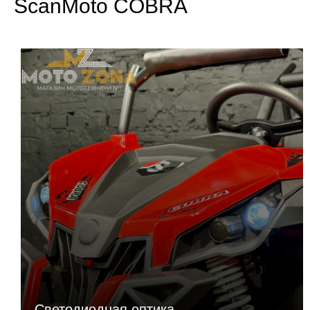
ScanMoto COBRA
Передние амортизаторы
не регулируемые
Подвеска задняя
маятниковая с 2
амортизаторами
Подвеска передняя
зависимая 2
рычажная, с 2-мя
амортизаторами
ТОРМОЗНАЯ СИСТЕМА
Тормоза передние
Светодиодная оптика