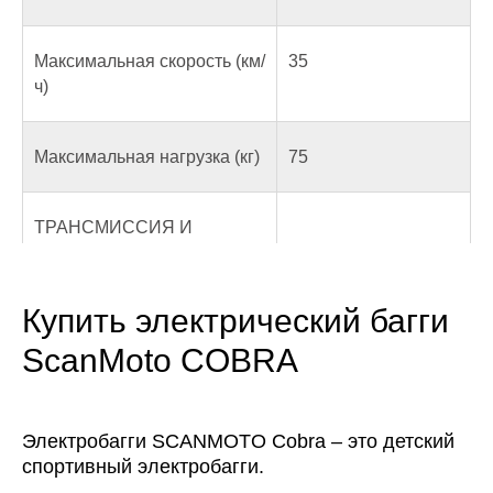
Максимальная скорость (км/
35
ч)
Максимальная нагрузка (кг)
75
ТРАНСМИССИЯ И
ХОДОВАЯ ЧАСТЬ
Купить электрический багги
Размер колёс
6"
ScanMoto COBRA
Передние шины
6" (15*5-R6)
Электробагги SCANMOTO Cobra – это детский
Задние шины
6" (15*5-R6)
спортивный электробагги.