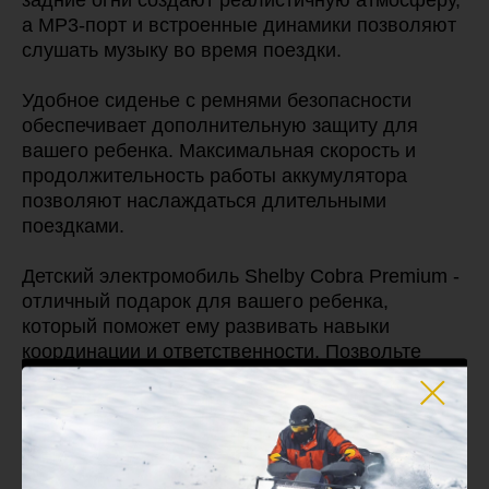
задние огни создают реалистичную атмосферу,
а MP3-порт и встроенные динамики позволяют
слушать музыку во время поездки.
Удобное сиденье с ремнями безопасности
обеспечивает дополнительную защиту для
вашего ребенка. Максимальная скорость и
продолжительность работы аккумулятора
позволяют наслаждаться длительными
поездками.
Детский электромобиль Shelby Cobra Premium -
отличный подарок для вашего ребенка,
который поможет ему развивать навыки
координации и ответственности. Позвольте
своему ребенку почувствовать себя настоящим
водителем с этим роскошным электромобилем
Shelby Cobra Premium.