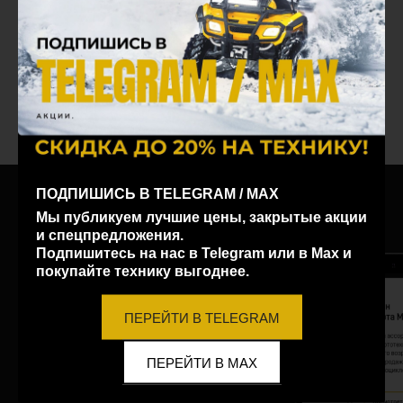
Смотрите также
ПОДПИШИСЬ В TELEGRAM / MAX
ПОЛУЧИТЕ
КОНСУЛЬТАЦИЮ
Мы публикуем лучшие цены, закрытые акции
У вас возникли
и спецпредложения.
дополнительные
Подпишитесь на нас в Telegram или в Max и
покупайте технику выгоднее.
вопросы по технике?
ПЕРЕЙТИ В TELEGRAM
Получите подробную
фотогалерею
ПЕРЕЙТИ В MAX
понравившегося товара
на вашу почту / WhatsApp