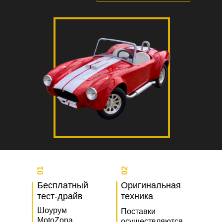
01
02
Бесплатный
Оригинальная
тест-драйв
техника
Шоурум
Поставки
MotoZona,
осуществляются