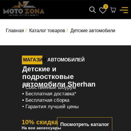
0
Главная
/
Каталог товаров
/
Детские автомобили
МАГАЗИН
АВТОМОБИЛЕЙ
Детские и
подростковые
автомобили Sherhan
•
Собственный шоурум
•
Бесплатная доставка*
•
Бесплатная сборка
• Гарантия лучшей цены
10% скидка
Посмотреть каталог
На все аксессуары