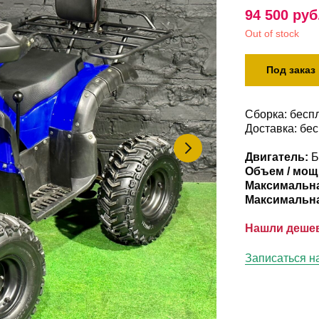
94 500
руб
Out of stock
Под заказ
Сборка: бесп
Доставка: бе
Двигатель:
Б
Объем / мощ
Максимальна
Максимальна
Нашли деше
Записаться н