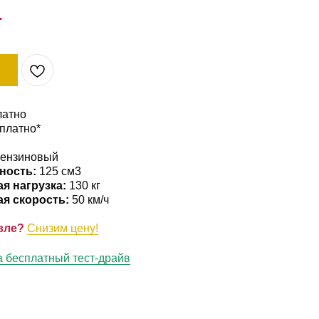
.
латно
сплатно*
ензиновый
ность:
125 см3
я нагрузка:
130 кг
я скорость:
50 км/ч
вле?
Снизим цену!
а бесплатный тест-драйв