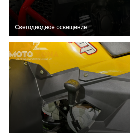
Длина (мм)
1520
Светодиодное освещение
Ширина (мм)
970
Высота (мм)
900
Сухая масса (кг)
102
Высота по седлу (мм)
700
Длина упаковки (мм)
Ширина упаковки(мм)