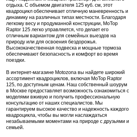
Число тактов
4-х тактный
отдыха. С объемом двигателя 125 куб. см, этот
квадроцикл обеспечивает отличную маневренность и
динамику на различных типах местности. Благодаря
Аккумулятор
12V
легкому весу и продуманной конструкции, MoTop
Raptor 125 легко управляется, что делает его
отличным вариантом для семейных выездов на
Зажигание
электронное (C.D.I)
природу или для освоения бездорожья.
Высококачественная подвеска и мощные тормоза
обеспечивают безопасность и комфорт во время
Марка топлива
АИ-92
поездки.
В интернет-магазине Motozona вы найдете широкий
ассортимент квадроциклов, включая MoTop Raptor
Количество цилиндров
1-цилиндровый
125, по доступным ценам. Наш собственный шоурум
в Москве предоставляет возможность ознакомиться с
моделями вживую и получить профессиональную
Запуск двигателя
электростартер
консультацию от наших специалистов. Мы
гарантируем высокое качество и надежность каждого
квадроцикла, чтобы вы могли наслаждаться
ТРАНСМИССИЯ И
незабываемыми моментами на природе с друзьями и
ХОДОВАЯ ЧАСТЬ
семьей.