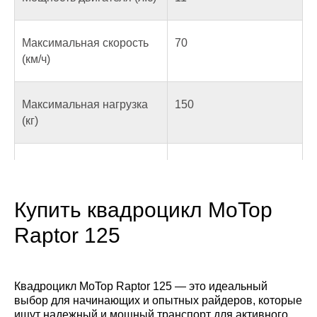
Максимальная скорость
70
(км/ч)
Максимальная нагрузка
150
(кг)
Объем топливного бака
4
(л)
Купить квадроцикл MoTop
Охлаждение двигателя
воздушное
Raptor 125
Система подачи топлива
карбюратор
Квадроцикл MoTop Raptor 125 — это идеальный
выбор для начинающих и опытных райдеров, которые
ищут надежный и мощный транспорт для активного