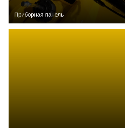
Подвеска передняя
Независимая 2-х
рычажная, на
Приборная панель
шаровых опорах с 2-я
амортизаторами
ТОРМОЗНАЯ СИСТЕМА
Тормоза передние
дисковые
гидравлические
Тормоза задние
дисковые
гидравлические
КОМПЛЕКТАЦИЯ
Ограничитель скорости
есть