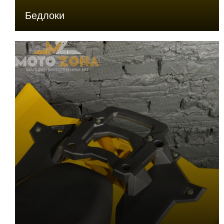
Бедлоки
Передние дисковые
есть
тормоза
Передний отбойник
есть
Задний багажник
есть
Спидометр
есть