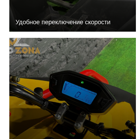
Высота упаковки (мм)
Удобное переключение скорости
Масса в упаковке (кг)
ПОДВЕСКА
Задние амортизаторы
регулируемые
Передние амортизаторы
регулируемые
Подвеска задняя
маятниковая с 1
амортизатором