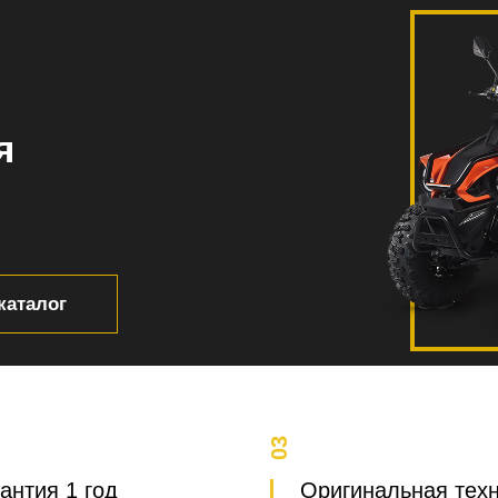
я
каталог
03
антия 1 год
Оригинальная тех