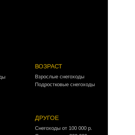
А
в
т
о
м
о
б
и
л
и
о
т
3
0
0
0
0
0
р
.
ВОЗРАСТ
В
з
р
о
с
л
ы
е
с
н
е
г
о
х
о
д
ы
д
ы
В
з
р
о
с
л
ы
е
с
н
е
г
о
х
о
д
ы
д
ы
П
о
д
р
о
с
т
к
о
в
ы
е
с
н
е
г
о
х
о
д
ы
П
о
д
р
о
с
т
к
о
в
ы
е
с
н
е
г
о
х
о
д
ы
ДРУГОЕ
С
н
е
г
о
х
о
д
ы
о
т
1
0
0
0
0
0
р
.
С
н
е
г
о
х
о
д
ы
о
т
1
0
0
0
0
0
р
.