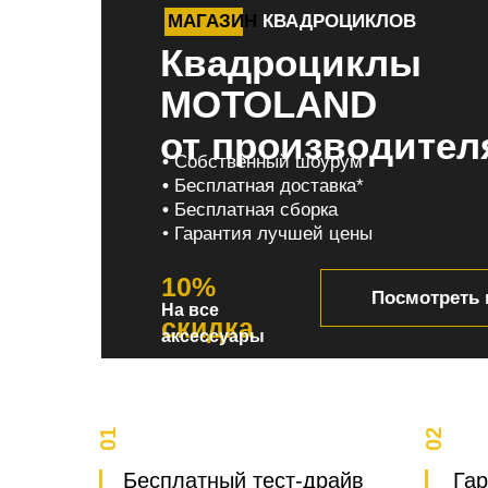
МАГАЗИН
КВАДРОЦИКЛОВ
Квадроциклы
MOTOLAND
от производител
•
Собственный шоурум
•
Бесплатная доставка*
•
Бесплатная сборка
• Гарантия лучшей цены
10%
Посмотреть 
На все
скидка
аксессуары
01
02
Бесплатный тест-драйв
Гар