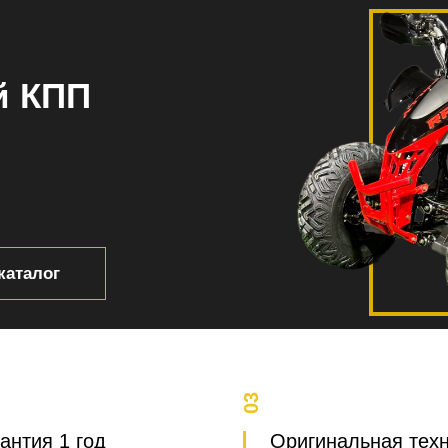
й КПП
каталог
03
антия 1 год
Оригинальная тех