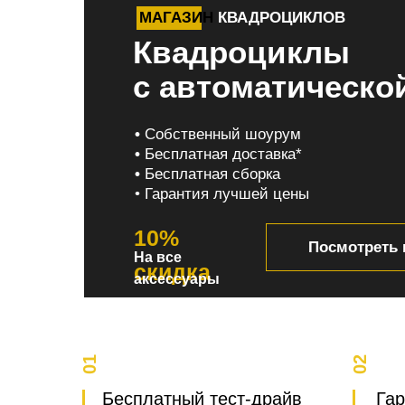
МАГАЗИН
КВАДРОЦИКЛОВ
Квадроциклы
с автоматическо
•
Собственный шоурум
•
Бесплатная доставка*
•
Бесплатная сборка
• Гарантия лучшей цены
10%
Посмотреть 
На все
скидка
аксессуары
01
02
Бесплатный тест-драйв
Гар