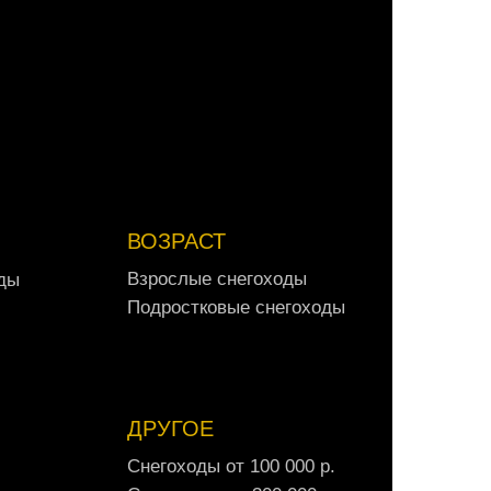
А
в
т
о
м
о
б
и
л
и
о
т
3
0
0
0
0
0
р
.
ВОЗРАСТ
В
з
р
о
с
л
ы
е
с
н
е
г
о
х
о
д
ы
д
ы
В
з
р
о
с
л
ы
е
с
н
е
г
о
х
о
д
ы
д
ы
П
о
д
р
о
с
т
к
о
в
ы
е
с
н
е
г
о
х
о
д
ы
П
о
д
р
о
с
т
к
о
в
ы
е
с
н
е
г
о
х
о
д
ы
ДРУГОЕ
С
н
е
г
о
х
о
д
ы
о
т
1
0
0
0
0
0
р
.
С
н
е
г
о
х
о
д
ы
о
т
1
0
0
0
0
0
р
.