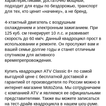
характеристиками, достаточно мощный,
подходит для езды по бездорожью, транспорт
Марка топлива
АИ-92
для тех, кто ценит «начинку», а не бренд.
4-хтактный двигатель с воздушным
Количество цилиндров
1-цилиндровый
охлаждением и электронным зажиганием. При
125 куб. см генерирует 10 л.с. и развивает
Запуск двигателя
электростартер
скорость до 60 км/ч. Данный квадроцикл прост в
использовании и ремонте. Он прослужит вам и
вашей семье долгие годы и станет отличным
Размер колёс
8"
спутником для активного
времяпрепровождения.
Колесные диски
стальные,
Купить квадроцикл ATV Classic 8+ по самой
штампованные
выгодной цене с бесплатной доставкой и
гарантией от производителя по России можно в
интернет-магазине MotoZona. Мы сотрудничаем
Тип привода
цепной на заднюю ось
с компанией ATV и являемся ее официальными
представителями. Также вы можете записаться
Трансмиссия
автоматическая с
на тест-драйв квадроцикла в нашем шоу-руме.