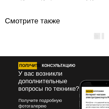
реверсом
Длина (мм)
1500
Смотрите также
Ширина (мм)
900
Высота (мм)
980
Сухая масса (кг)
111
ПОЛУЧИТЕ
КОНСУЛЬТАЦИЮ
У вас возникли
дополнительные
Высота по седлу (мм)
700
вопросы по технике?
Дорожный просвет (мм)
200
Получите подробную
фотогалерею