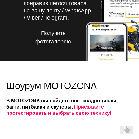
понравившегося товара
Задние амортизаторы
регулируемые
на вашу почту / WhatsApp
/ Viber / Telegram.
Передние
регулируемые
амортизаторы
Получить
фотогалерею
Подвеска задняя
маятниковая с моно
амортизатором
Подвеска передняя
независимая 2-х
Шоурум MOTOZONA
рычажная, на шаровых
опорах с 2-я
амортизаторам
В MOTOZONA вы найдете всё: квадроциклы,
багги, питбайки и скутеры.
Приезжайте
протестировать и выбрать свою технику!
Максимальная скорость
60
(км/ч)