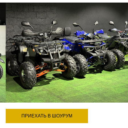
Максимальная нагрузка
100
(кг)
Тормоза передние
механические
барабанные
Тормоза задние
гидравлические
дисковые
ПРИЕХАТЬ В ШОУРУМ