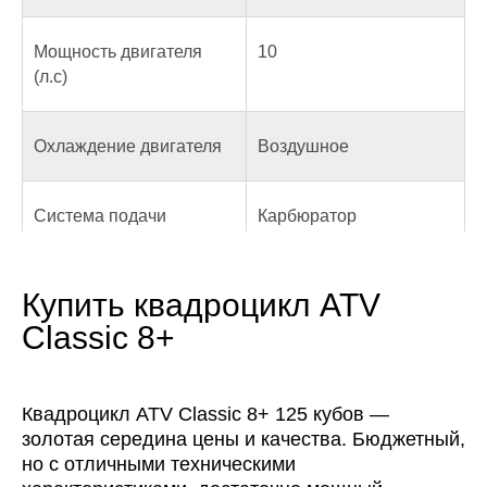
Мощность двигателя
10
(л.с)
Охлаждение двигателя
Воздушное
Система подачи
Карбюратор
топлива
Купить квадроцикл ATV
Число тактов
4-х тактный
Classic 8+
Аккумулятор
12В
Квадроцикл ATV Classic 8+ 125 кубов —
золотая середина цены и качества. Бюджетный,
Зажигание
электронное (C.D.I)
но с отличными техническими