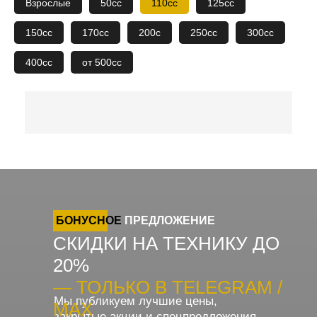
Взрослые
50сс
110сс
125сс
150сс
170сс
200с
250сс
300сс
400сс
от 500сс
БОНУСНОЕ
ПРЕДЛОЖЕНИЕ
СКИДКИ НА ТЕХНИКУ ДО
20%
— ТОЛЬКО В TELEGRAM /
Мы публикуем лучшие цены,
MAX
закрытые акции и спецпредложения.