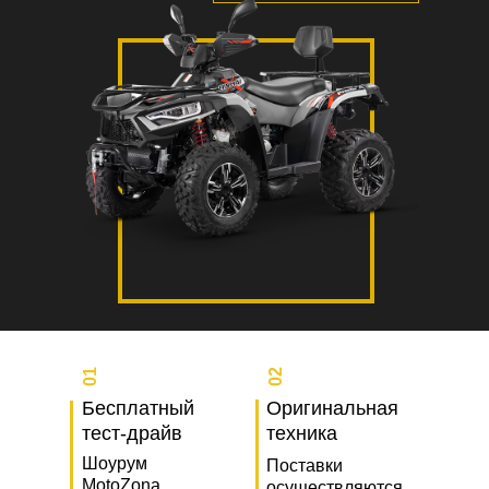
01
02
Бесплатный
Оригинальная
тест-драйв
техника
Шоурум
Поставки
MotoZona,
осуществляются