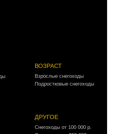
А
в
т
о
м
о
б
и
л
и
о
т
3
0
0
0
0
0
р
.
ВОЗРАСТ
В
з
р
о
с
л
ы
е
с
н
е
г
о
х
о
д
ы
д
ы
В
з
р
о
с
л
ы
е
с
н
е
г
о
х
о
д
ы
д
ы
П
о
д
р
о
с
т
к
о
в
ы
е
с
н
е
г
о
х
о
д
ы
П
о
д
р
о
с
т
к
о
в
ы
е
с
н
е
г
о
х
о
д
ы
ДРУГОЕ
С
н
е
г
о
х
о
д
ы
о
т
1
0
0
0
0
0
р
.
С
н
е
г
о
х
о
д
ы
о
т
1
0
0
0
0
0
р
.