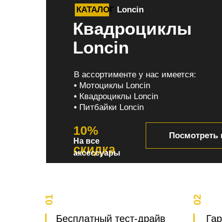
КАТАЛОГ
Loncin
Квадроциклы
Loncin
В ассортименте у нас имеется:
•
Мотоциклы Loncin
•
Квадроциклы Loncin
•
Питбайки Loncin
10%
Посмотреть 
На все
скидка
аксессуары
01
02
Бесплатный тест-драйв
Гар